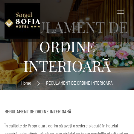
REGULAMENT DE
ORDINE
INTERIOARĂ
Home
REGULAMENT DE ORDINE INTERIOARĂ
REGULAMENT DE ORDINE INTERIOARĂ
În calitate de Proprietari, dorim să aveți o sedere placută în hotelul
noastră, asigurându-vă că ne vom strădui ca toate serviciile oferite să se