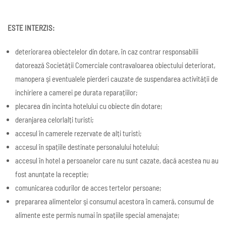
ESTE INTERZIS:
deteriorarea obiectelelor din dotare, în caz contrar responsabilii
datorează Societății Comerciale contravaloarea obiectului deteriorat,
manopera şi eventualele pierderi cauzate de suspendarea activității de
inchiriere a camerei pe durata reparațiilor;
plecarea din incinta hotelului cu obiecte din dotare;
deranjarea celorlalți turisti;
accesul în camerele rezervate de alți turisti;
accesul în spațiile destinate personalului hotelului;
accesul în hotel a persoanelor care nu sunt cazate, dacă acestea nu au
fost anunțate la receptie;
comunicarea codurilor de acces tertelor persoane;
prepararea alimentelor şi consumul acestora în cameră, consumul de
alimente este permis numai în spațiile special amenajate;