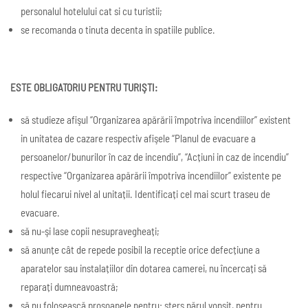
personalul hotelului cat si cu turistii;
se recomanda o tinuta decenta in spatiile publice.
ESTE OBLIGATORIU PENTRU TURIŞTI:
să studieze afişul “Organizarea apărării împotriva incendiilor” existent
in unitatea de cazare respectiv afişele “Planul de evacuare a
persoanelor/bunurilor în caz de incendiu”, “Acțiuni in caz de incendiu”
respective “Organizarea apărării împotriva incendiilor” existente pe
holul fiecarui nivel al unitații. Identificați cel mai scurt traseu de
evacuare.
să nu-şi lase copii nesupravegheați;
să anunțe cât de repede posibil la receptie orice defecțiune a
aparatelor sau instalațiilor din dotarea camerei, nu încercați să
reparați dumneavoastră;
să nu folosească prosoapele pentru: sters părul vopsit, pentru