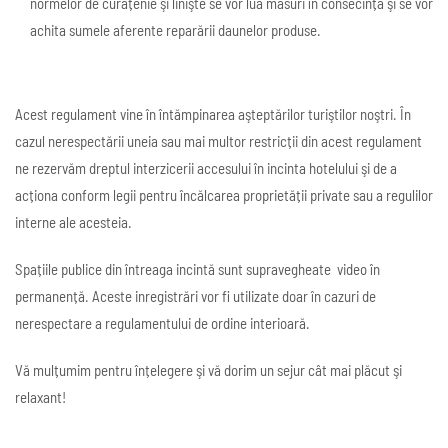
normelor de curățenie şi linişte se vor lua măsuri în consecință şi se vor
achita sumele aferente reparării daunelor produse.
Acest regulament vine în întămpinarea aşteptărilor turiştilor noştri. În
cazul nerespectării uneia sau mai multor restricții din acest regulament
ne rezervăm dreptul interzicerii accesului în incinta hotelului şi de a
acționa conform legii pentru încălcarea proprietății private sau a regulilor
interne ale acesteia.
Spațiile publice din întreaga incintă sunt supravegheate video în
permanență. Aceste inregistrări vor fi utilizate doar în cazuri de
nerespectare a regulamentului de ordine interioară.
Vă mulțumim pentru înțelegere şi vă dorim un sejur cât mai plăcut şi
relaxant!