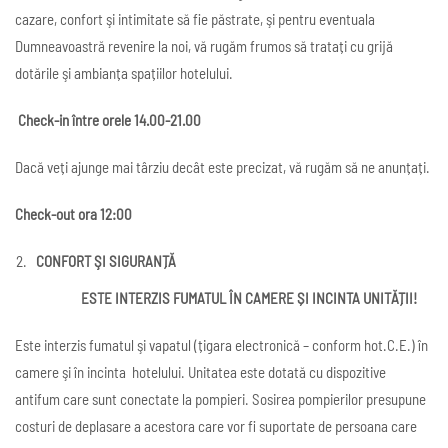
cazare, confort şi intimitate să fie păstrate, şi pentru eventuala
Dumneavoastră revenire la noi, vă rugăm frumos să tratați cu grijă
dotările şi ambianța spațiilor hotelului.
Check-in între orele 14.00-21.00
Dacă veți ajunge mai târziu decât este precizat, vă rugăm să ne anunțați.
Check-out ora 12:00
CONFORT ŞI SIGURANȚĂ
ESTE INTERZIS FUMATUL ÎN CAMERE ȘI INCINTA UNITĂȚII!
Este interzis fumatul şi vapatul (țigara electronică – conform hot.C.E.) în
camere şi în incinta hotelului. Unitatea este dotată cu dispozitive
antifum care sunt conectate la pompieri. Sosirea pompierilor presupune
costuri de deplasare a acestora care vor fi suportate de persoana care