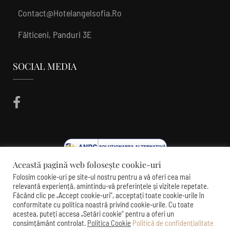
Contact@hotelangelsofia.ro
Fălticeni, Panduri 3E
SOCIAL MEDIA
Această pagină web folosește cookie-uri
Folosim cookie-uri pe site-ul nostru pentru a vă oferi cea mai
relevantă experiență, amintindu-vă preferințele și vizitele repetate.
Făcând clic pe „Accept cookie-uri”, acceptați toate cookie-urile în
conformitate cu politica noastră privind cookie-urile. Cu toate
acestea, puteți accesa „Setări cookie” pentru a oferi un
consimțământ controlat.
Politica Cookie
Politică de confidențialitate