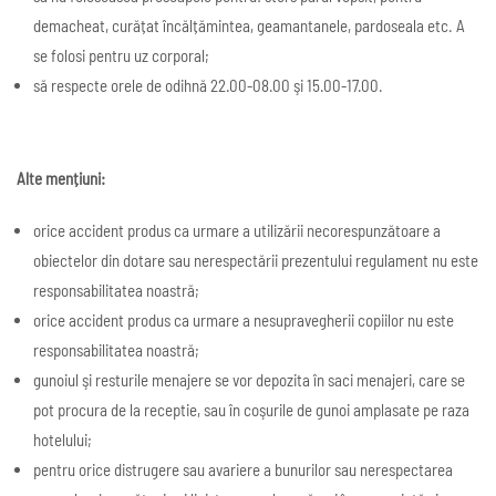
demacheat, curățat încălțămintea, geamantanele, pardoseala etc. A
se folosi pentru uz corporal;
să respecte orele de odihnă 22.00-08.00 şi 15.00-17.00.
Alte mențiuni:
orice accident produs ca urmare a utilizării necorespunzătoare a
obiectelor din dotare sau nerespectării prezentului regulament nu este
responsabilitatea noastră;
orice accident produs ca urmare a nesupravegherii copiilor nu este
responsabilitatea noastră;
gunoiul şi resturile menajere se vor depozita în saci menajeri, care se
pot procura de la receptie, sau în coşurile de gunoi amplasate pe raza
hotelului;
pentru orice distrugere sau avariere a bunurilor sau nerespectarea