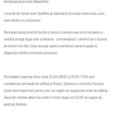
declanşează aceste dispozitive.
Locurile de fumat sunt stabilite pe balcoane şi terasa exterioară, care
sunt dotate cu scrumiere.
Nerespectarea interdicției de a fuma în cameră sau orice încăpere a
unitatii atrage dupa sine achitarea contravaloarii camerei pe o durată
de minim trei zile, timp necesar pentru aerisirea camerei pană la
dispariția totală a mirosului provocat.
Perioadele cuprinse între orele 22.00-08.00 şi 15.00-17.00 sunt
considerate perioadă de odihnă şi linişte. Deoarece confortul fiecărui
turist este important pentru noi, vă rugăm să respectați orele de odihnă.
Dacă din motive obiective sosiți in hotel după ora 22.00 vă rugăm să
păstrați liniştea.