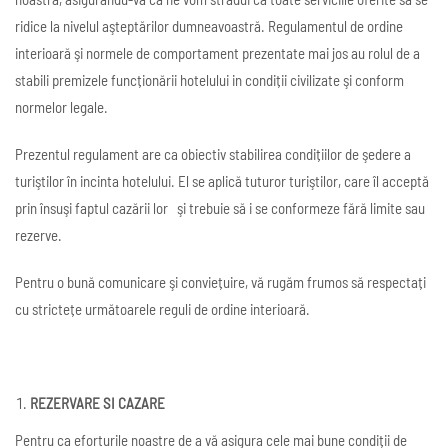
ridice la nivelul aşteptărilor dumneavoastră. Regulamentul de ordine
interioară şi normele de comportament prezentate mai jos au rolul de a
stabili premizele funcționării hotelului in condiții civilizate şi conform
normelor legale.
Prezentul regulament are ca obiectiv stabilirea condițiilor de şedere a
turiştilor în incinta hotelului. El se aplică tuturor turiştilor, care îl acceptă
prin însuşi faptul cazării lor şi trebuie să i se conformeze fără limite sau
rezerve.
Pentru o bună comunicare şi conviețuire, vă rugăm frumos să respectați
cu strictețe următoarele reguli de ordine interioară.
REZERVARE SI CAZARE
Pentru ca eforturile noastre de a vă asigura cele mai bune condiții de