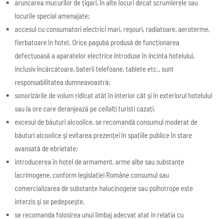
aruncarea mucurilor de țigari, în alte locuri decat scrumierele sau
locurile special amenajate;
accesul cu consumatori electrici mari, reşouri, radiatoare, aeroterme,
fierbatoare în hotel. Orice pagubă produsă de funcționarea
defectuoasă a aparatelor electrice introduse în incinta hotelului,
inclusiv încărcătoare, baterii telefoane, tablete etc., sunt
responsabilitatea dumneavoastră;
sonorizările de volum ridicat atât în interior cât şi în exteriorul hotelului
sau la ore care deranjează pe ceilalți turisti cazați.
excesul de băuturi alcoolice, se recomandă consumul moderat de
băuturi alcoolice şi evitarea prezenței în spațiile publice în stare
avansată de ebrietate;
introducerea în hotel de armament, arme albe sau substanțe
lacrimogene, conform legislației Române consumul sau
comercializarea de substanțe halucinogene sau psihotrope este
interzis şi se pedepseşte.
se recomanda folosirea unui limbaj adecvat atat in relatia cu