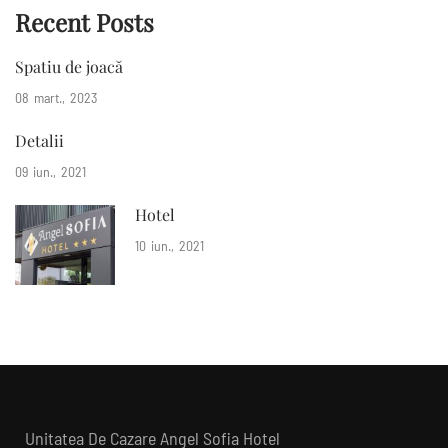
Recent Posts
Spatiu de joacă
08
mart.
2023
Detalii
09
iun.
2021
Hotel
10
iun.
2021
Unitatea De Cazare Angel Sofia Hotel