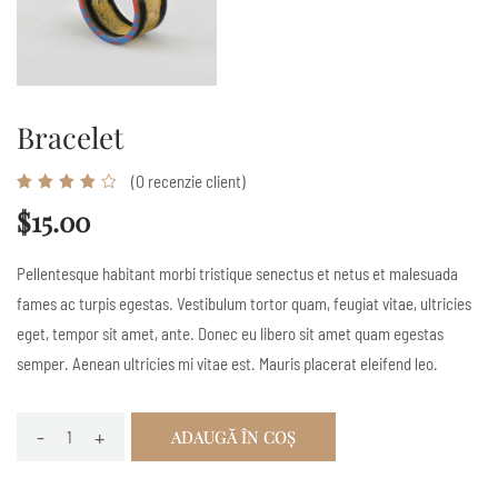
Bracelet
(O recenzie client)
Evaluat
la
$
15.00
4.00
din 5
Pellentesque habitant morbi tristique senectus et netus et malesuada
pe
fames ac turpis egestas. Vestibulum tortor quam, feugiat vitae, ultricies
baza
eget, tempor sit amet, ante. Donec eu libero sit amet quam egestas
unei
semper. Aenean ultricies mi vitae est. Mauris placerat eleifend leo.
singure
evaluări
-
+
ADAUGĂ ÎN COȘ